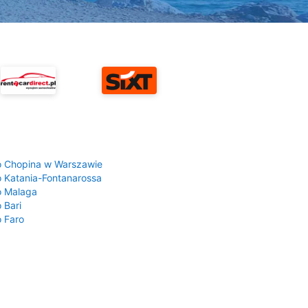
a
o Chopina w Warszawie
o Katania-Fontanarossa
o Malaga
 Bari
o Faro