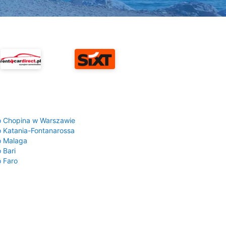
a
o Chopina w Warszawie
o Katania-Fontanarossa
o Malaga
 Bari
o Faro