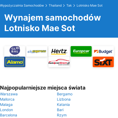
Wypożyczalnia Samochodów
Thailand
Tak
Lotnisko Mae Sot
Wynajem samochodów
Lotnisko Mae Sot
Najpopularniejsze miejsca świata
Warszawa
Bergamo
Mallorca
Lizbona
Malaga
Katania
London
Bari
Barcelona
Rzym