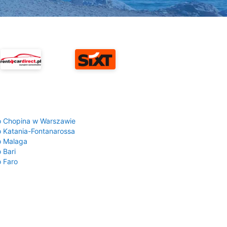
a
o Chopina w Warszawie
o Katania-Fontanarossa
o Malaga
 Bari
o Faro