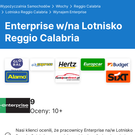
Wypożyczalnia Samochodów
Włochy
Reggio Calabria
Lotnisko Reggio Calabria
Wynajem Enterprise
Enterprise w/na Lotnisko
Reggio Calabria
9
Oceny
:
10+
Nasi klienci ocenili, że pracownicy Enterprise na/w Lotnisko