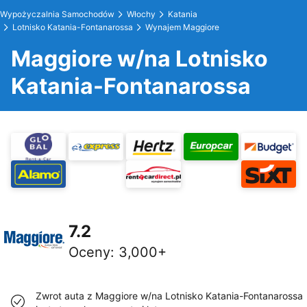
Wypożyczalnia Samochodów
Włochy
Katania
Lotnisko Katania-Fontanarossa
Wynajem Maggiore
Maggiore w/na Lotnisko
Katania-Fontanarossa
7.2
Oceny
:
3,000+
Zwrot auta z Maggiore w/na Lotnisko Katania-Fontanarossa