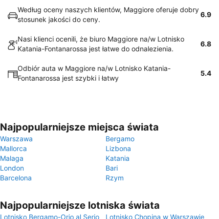
Według oceny naszych klientów, Maggiore oferuje dobry
6.9
stosunek jakości do ceny.
Nasi klienci ocenili, że biuro Maggiore na/w Lotnisko
6.8
Katania-Fontanarossa jest łatwe do odnalezienia.
Odbiór auta w Maggiore na/w Lotnisko Katania-
5.4
Fontanarossa jest szybki i łatwy
Najpopularniejsze miejsca świata
Warszawa
Bergamo
Mallorca
Lizbona
Malaga
Katania
London
Bari
Barcelona
Rzym
Najpopularniejsze lotniska świata
Lotnisko Bergamo-Orio al Serio
Lotnisko Chopina w Warszawie