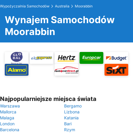
Wypożyczalnia Samochodów
Australia
Moorabbin
Wynajem Samochodów
Moorabbin
Najpopularniejsze miejsca świata
Warszawa
Bergamo
Mallorca
Lizbona
Malaga
Katania
London
Bari
Barcelona
Rzym