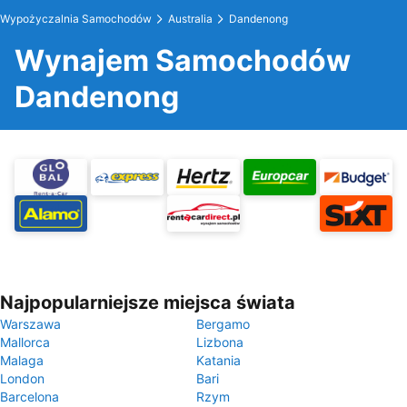
Wypożyczalnia Samochodów
Australia
Dandenong
Wynajem Samochodów
Dandenong
Najpopularniejsze miejsca świata
Warszawa
Bergamo
Mallorca
Lizbona
Malaga
Katania
London
Bari
Barcelona
Rzym