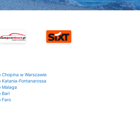
a
o Chopina w Warszawie
o Katania-Fontanarossa
o Malaga
 Bari
o Faro