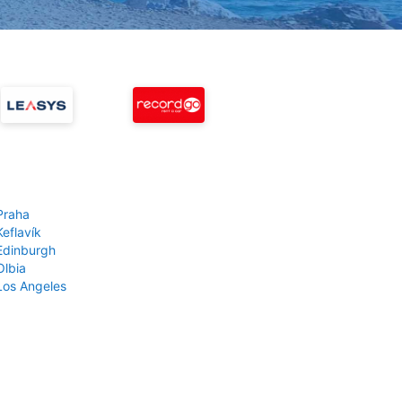
Praha
Keflavík
 Edinburgh
Olbia
 Los Angeles