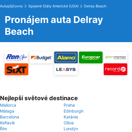
Autopůjčovny
Spojené Státy Americké (USA)
Delray Beach
Pronájem auta Delray
Beach
Nejlepší světové destinace
Mallorca
Praha
Málaga
Edinburgh
Barcelona
Katánie
Keflavík
Olbia
Řím
Londýn