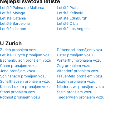
Nejlepší světová letiště
Letiště Palma de Mallorca
Letiště Praha
Letiště Málaga
Letiště Keflavík
Letiště Catania
Letiště Edinburgh
Letiště Barcelona
Letiště Olbia
Letiště Lisabon
Letiště Los Angeles
U Zurich
Zurich pronájem vozu
Dübendorf pronájem vozu
Letiště Curych pronájem vozu
Uster pronájem vozu
Bachenbülach pronájem vozu
Winterthur pronájem vozu
Cham pronájem vozu
Zug pronájem vozu
Jona pronájem vozu
Altendorf pronájem vozu
Schinznach pronájem vozu
Frauenfeld pronájem vozu
Schaffhausen pronájem vozu
Luzern pronájem vozu
Kriens-Luzern pronájem vozu
Niederuzwil pronájem vozu
Stans pronájem vozu
Stein pronájem vozu
Rothrist pronájem vozu
Taegerwilen pronájem vozu