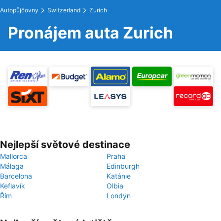
Autopůjčovny
Switzerland
Zurich
Pronájem auta Zurich
Nejlepší světové destinace
Mallorca
Praha
Málaga
Edinburgh
Barcelona
Katánie
Keflavík
Olbia
Řím
Londýn