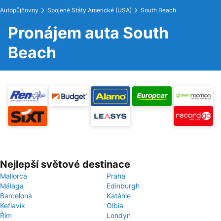
Autopůjčovny
Spojené Státy Americké (USA)
South Beach
Pronájem auta South
Beach
Nejlepší světové destinace
Mallorca
Praha
Málaga
Edinburgh
Barcelona
Katánie
Keflavík
Olbia
Řím
Londýn