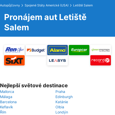
Autopůjčovny
Spojené Státy Americké (USA)
Letiště Salem
Pronájem aut Letiště
Salem
Nejlepší světové destinace
Mallorca
Praha
Málaga
Edinburgh
Barcelona
Katánie
Keflavík
Olbia
Řím
Londýn