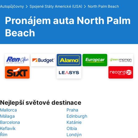
Autopůjčovny
Spojené Státy Americké (USA)
North Palm Beach
Pronájem auta North Palm
Beach
Nejlepší světové destinace
Mallorca
Praha
Málaga
Edinburgh
Barcelona
Katánie
Keflavík
Olbia
Řím
Londýn