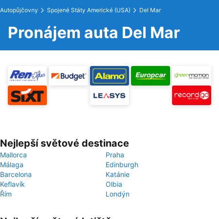
Autopůjčovny
Spojené Státy Americké (USA)
Del Mar
Pronájem auta Del Mar
Nejlepší světové destinace
Mallorca
Praha
Málaga
Edinburgh
Barcelona
Katánie
Keflavík
Olbia
Řím
Londýn