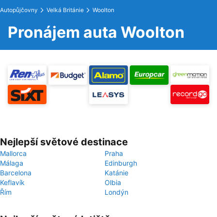
Autopůjčovny
Velká Británie
Woolton
Pronájem auta Woolton
Nejlepší světové destinace
Mallorca
Praha
Málaga
Edinburgh
Barcelona
Katánie
Keflavík
Olbia
Řím
Londýn