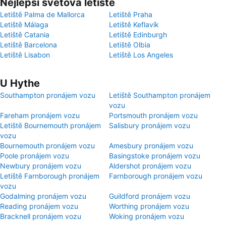
Nejlepší světová letiště
Letiště Palma de Mallorca
Letiště Praha
Letiště Málaga
Letiště Keflavík
Letiště Catania
Letiště Edinburgh
Letiště Barcelona
Letiště Olbia
Letiště Lisabon
Letiště Los Angeles
U Hythe
Southampton pronájem vozu
Letiště Southampton pronájem
vozu
Fareham pronájem vozu
Portsmouth pronájem vozu
Letiště Bournemouth pronájem
Salisbury pronájem vozu
vozu
Bournemouth pronájem vozu
Amesbury pronájem vozu
Poole pronájem vozu
Basingstoke pronájem vozu
Newbury pronájem vozu
Aldershot pronájem vozu
Letiště Farnborough pronájem
Farnborough pronájem vozu
vozu
Godalming pronájem vozu
Guildford pronájem vozu
Reading pronájem vozu
Worthing pronájem vozu
Bracknell pronájem vozu
Woking pronájem vozu