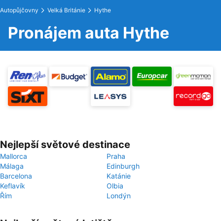
Autopůjčovny
Velká Británie
Hythe
Pronájem auta Hythe
Nejlepší světové destinace
Mallorca
Praha
Málaga
Edinburgh
Barcelona
Katánie
Keflavík
Olbia
Řím
Londýn