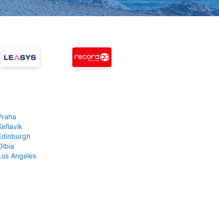
Praha
Keflavík
 Edinburgh
Olbia
 Los Angeles