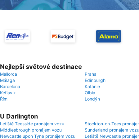
Nejlepší světové destinace
Mallorca
Praha
Málaga
Edinburgh
Barcelona
Katánie
Keflavík
Olbia
Řím
Londýn
U Darlington
Letiště Teesside pronájem vozu
Stockton-on-Tees pronáje
Middlesbrough pronájem vozu
Sunderland pronájem voz
Newcastle upon Tyne pronájem vozu
Letiště Newcastle pronáj