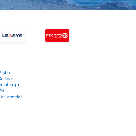
Praha
Keflavík
 Edinburgh
Olbia
 Los Angeles