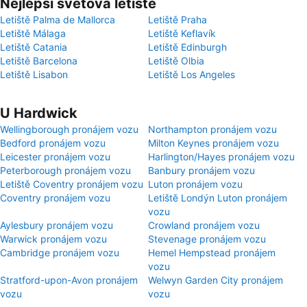
Nejlepší světová letiště
Letiště Palma de Mallorca
Letiště Praha
Letiště Málaga
Letiště Keflavík
Letiště Catania
Letiště Edinburgh
Letiště Barcelona
Letiště Olbia
Letiště Lisabon
Letiště Los Angeles
U Hardwick
Wellingborough pronájem vozu
Northampton pronájem vozu
Bedford pronájem vozu
Milton Keynes pronájem vozu
Leicester pronájem vozu
Harlington/Hayes pronájem vozu
Peterborough pronájem vozu
Banbury pronájem vozu
Letiště Coventry pronájem vozu
Luton pronájem vozu
Coventry pronájem vozu
Letiště Londýn Luton pronájem
vozu
Aylesbury pronájem vozu
Crowland pronájem vozu
Warwick pronájem vozu
Stevenage pronájem vozu
Cambridge pronájem vozu
Hemel Hempstead pronájem
vozu
Stratford-upon-Avon pronájem
Welwyn Garden City pronájem
vozu
vozu