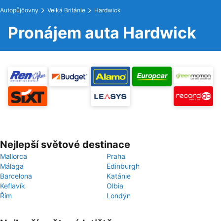
Autopůjčovny
Velká Británie
Hardwick
Pronájem auta Hardwick
Nejlepší světové destinace
Mallorca
Praha
Málaga
Edinburgh
Barcelona
Katánie
Keflavík
Olbia
Řím
Londýn