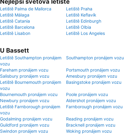
Nejlepší světová letiště
Letiště Palma de Mallorca
Letiště Praha
Letiště Málaga
Letiště Keflavík
Letiště Catania
Letiště Edinburgh
Letiště Barcelona
Letiště Olbia
Letiště Lisabon
Letiště Los Angeles
U Bassett
Letiště Southampton pronájem
Southampton pronájem vozu
vozu
Fareham pronájem vozu
Portsmouth pronájem vozu
Salisbury pronájem vozu
Amesbury pronájem vozu
Letiště Bournemouth pronájem
Basingstoke pronájem vozu
vozu
Bournemouth pronájem vozu
Poole pronájem vozu
Newbury pronájem vozu
Aldershot pronájem vozu
Letiště Farnborough pronájem
Farnborough pronájem vozu
vozu
Godalming pronájem vozu
Reading pronájem vozu
Guildford pronájem vozu
Bracknell pronájem vozu
Swindon pronájem vozu
Woking pronájem vozu