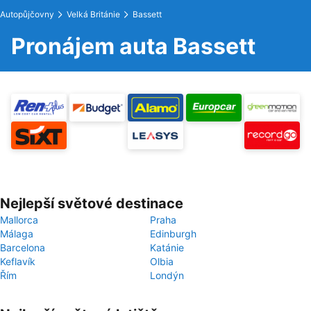
Autopůjčovny
Velká Británie
Bassett
Pronájem auta Bassett
Nejlepší světové destinace
Mallorca
Praha
Málaga
Edinburgh
Barcelona
Katánie
Keflavík
Olbia
Řím
Londýn