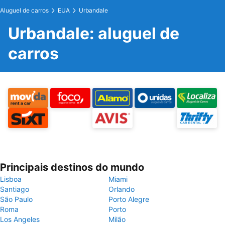
Aluguel de carros
EUA
Urbandale
Urbandale: aluguel de
carros
Principais destinos do mundo
Lisboa
Miami
Santiago
Orlando
São Paulo
Porto Alegre
Roma
Porto
Los Angeles
Milão