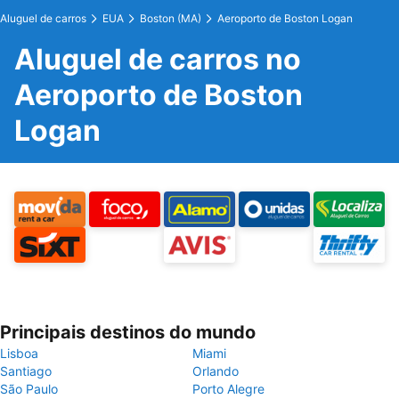
Aluguel de carros
EUA
Boston (MA)
Aeroporto de Boston Logan
Aluguel de carros no
Aeroporto de Boston
Logan
Principais destinos do mundo
Lisboa
Miami
Santiago
Orlando
São Paulo
Porto Alegre