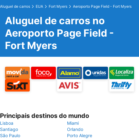
Aluguel de carros
EUA
Fort Myers
Aeroporto Page Field - Fort Myers
Aluguel de carros no
Aeroporto Page Field -
Fort Myers
Principais destinos do mundo
Lisboa
Miami
Santiago
Orlando
São Paulo
Porto Alegre