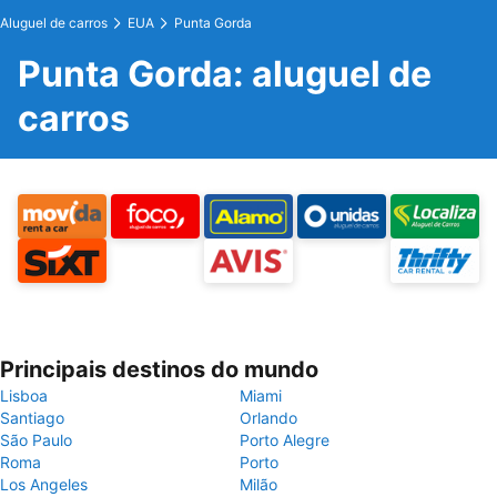
Aluguel de carros
EUA
Punta Gorda
Punta Gorda: aluguel de
carros
Principais destinos do mundo
Lisboa
Miami
Santiago
Orlando
São Paulo
Porto Alegre
Roma
Porto
Los Angeles
Milão