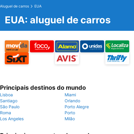
Aluguel de carros
EUA
EUA: aluguel de carros
Principais destinos do mundo
Lisboa
Miami
Santiago
Orlando
São Paulo
Porto Alegre
Roma
Porto
Los Angeles
Milão