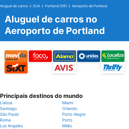
Aluguel de carros
EUA
Portland (OR)
Aeroporto de Portland
Aluguel de carros no
Aeroporto de Portland
Principais destinos do mundo
Lisboa
Miami
Santiago
Orlando
São Paulo
Porto Alegre
Roma
Porto
Los Angeles
Milão