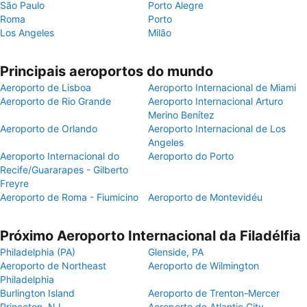
São Paulo
Porto Alegre
Roma
Porto
Los Angeles
Milão
Principais aeroportos do mundo
Aeroporto de Lisboa
Aeroporto Internacional de Miami
Aeroporto de Rio Grande
Aeroporto Internacional Arturo
Merino Benítez
Aeroporto de Orlando
Aeroporto Internacional de Los
Angeles
Aeroporto Internacional do
Aeroporto do Porto
Recife/Guararapes - Gilberto
Freyre
Aeroporto de Roma - Fiumicino
Aeroporto de Montevidéu
Próximo Aeroporto Internacional da Filadélfia
Philadelphia (PA)
Glenside, PA
Aeroporto de Northeast
Aeroporto de Wilmington
Philadelphia
Burlington Island
Aeroporto de Trenton-Mercer
Princeton, NJ
Aeroporto de Atlantic City