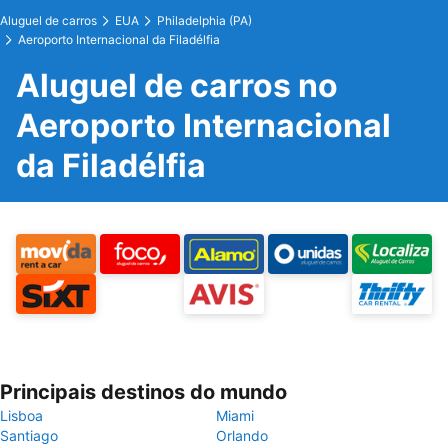
Aluguel de carros
EUA
Philadelphia (PA)
Aeroporto Internacional da Filadélfia
Aluguel de carros no
Aeroporto Internacional
da Filadélfia
Principais destinos do mundo
Lisboa
Miami
Santiago
Orlando