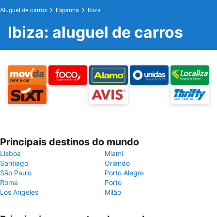
Aluguel de carros
Espanha
Ibiza
Ibiza: aluguel de carros
Principais destinos do mundo
Lisboa
Miami
Santiago
Orlando
São Paulo
Porto Alegre
Roma
Porto
Los Angeles
Milão