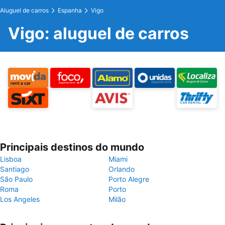
Aluguel de carros
Espanha
Vigo
Vigo: aluguel de carros
Principais destinos do mundo
Lisboa
Miami
Santiago
Orlando
São Paulo
Porto Alegre
Roma
Porto
Los Angeles
Milão