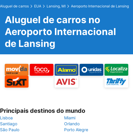
Aluguel de carros
EUA
Lansing, MI
Aeroporto Internacional de Lansing
Aluguel de carros no
Aeroporto Internacional
de Lansing
Principais destinos do mundo
Lisboa
Miami
Santiago
Orlando
São Paulo
Porto Alegre