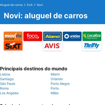
Aluguel de carros
EUA
Novi
Novi: aluguel de carros
Principais destinos do mundo
Lisboa
Miami
Santiago
Orlando
São Paulo
Porto Alegre
Roma
Porto
Los Angeles
Milão