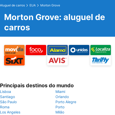
Aluguel de carros
EUA
Morton Grove
Morton Grove: aluguel de
carros
Principais destinos do mundo
Lisboa
Miami
Santiago
Orlando
São Paulo
Porto Alegre
Roma
Porto
Los Angeles
Milão