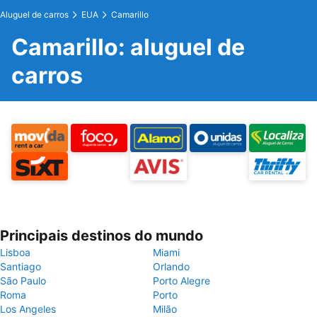
Aluguel de carros
EUA
Camarillo
Camarillo: aluguel de
carros
Principais destinos do mundo
Lisboa
Miami
Santiago
Orlando
São Paulo
Porto Alegre
Roma
Porto
Los Angeles
Milão