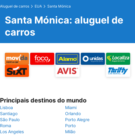
Aluguel de carros
EUA
Santa Mónica
Santa Mónica: aluguel de
carros
Principais destinos do mundo
Lisboa
Miami
Santiago
Orlando
São Paulo
Porto Alegre
Roma
Porto
Los Angeles
Milão