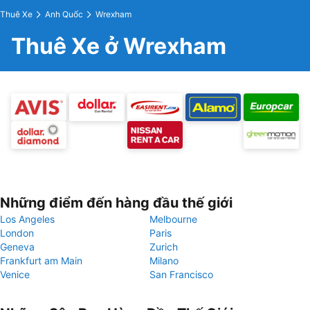
Thuê Xe
Anh Quốc
Wrexham
Thuê Xe ở Wrexham
Những điểm đến hàng đầu thế giới
Los Angeles
Melbourne
London
Paris
Geneva
Zurich
Frankfurt am Main
Milano
Venice
San Francisco