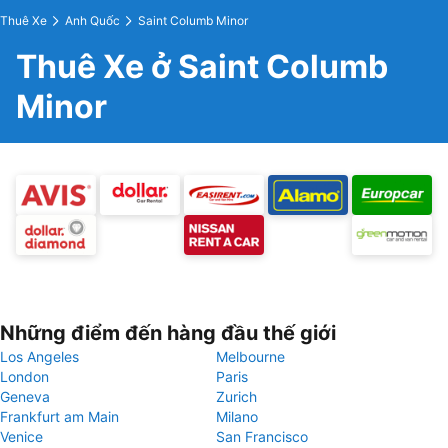
Thuê Xe
Anh Quốc
Saint Columb Minor
Thuê Xe ở Saint Columb
Minor
Những điểm đến hàng đầu thế giới
Los Angeles
Melbourne
London
Paris
Geneva
Zurich
Frankfurt am Main
Milano
Venice
San Francisco