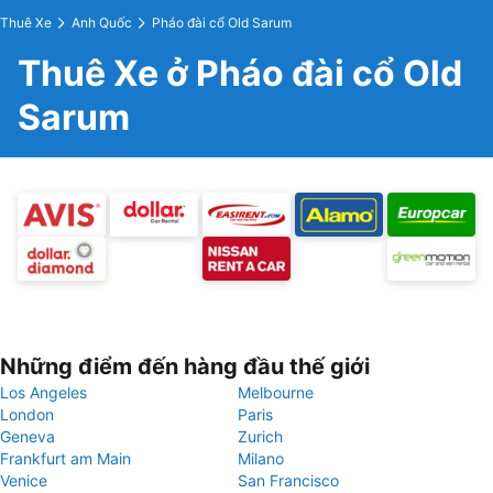
Thuê Xe
Anh Quốc
Pháo đài cổ Old Sarum
Thuê Xe ở Pháo đài cổ Old
Sarum
Những điểm đến hàng đầu thế giới
Los Angeles
Melbourne
London
Paris
Geneva
Zurich
Frankfurt am Main
Milano
Venice
San Francisco