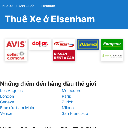
Thuê Xe
Anh Quốc
Elsenham
Thuê Xe ở Elsenham
Những điểm đến hàng đầu thế giới
Los Angeles
Melbourne
London
Paris
Geneva
Zurich
Frankfurt am Main
Milano
Venice
San Francisco