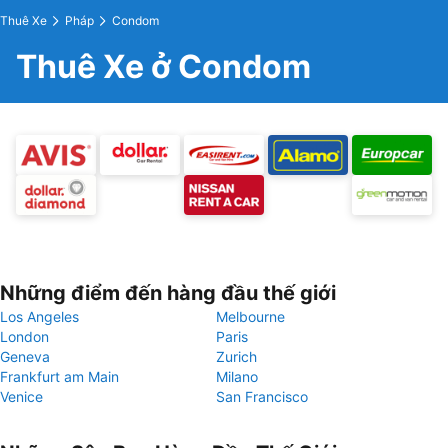
Thuê Xe
Pháp
Condom
Thuê Xe ở Condom
Những điểm đến hàng đầu thế giới
Los Angeles
Melbourne
London
Paris
Geneva
Zurich
Frankfurt am Main
Milano
Venice
San Francisco