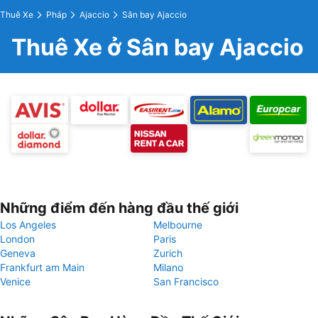
Thuê Xe
Pháp
Ajaccio
Sân bay Ajaccio
Thuê Xe ở Sân bay Ajaccio
Những điểm đến hàng đầu thế giới
Los Angeles
Melbourne
London
Paris
Geneva
Zurich
Frankfurt am Main
Milano
Venice
San Francisco