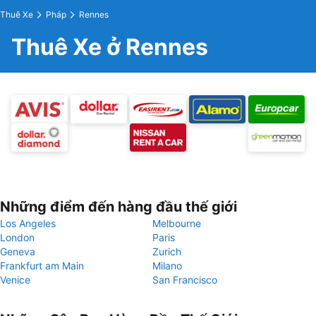
Thuê Xe
Pháp
Rennes
Thuê Xe ở Rennes
Những điểm đến hàng đầu thế giới
Los Angeles
Melbourne
London
Paris
Geneva
Zurich
Frankfurt am Main
Milano
Venice
San Francisco