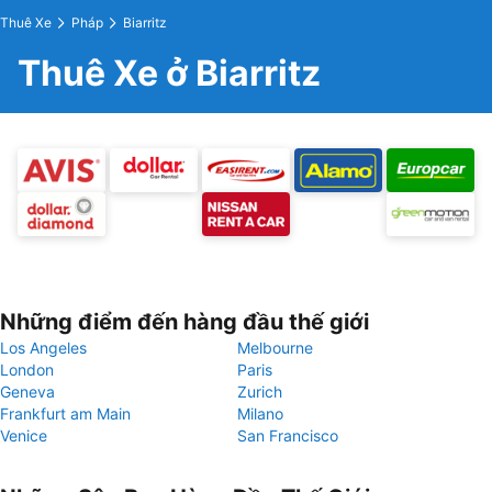
Thuê Xe
Pháp
Biarritz
Thuê Xe ở Biarritz
Những điểm đến hàng đầu thế giới
Los Angeles
Melbourne
London
Paris
Geneva
Zurich
Frankfurt am Main
Milano
Venice
San Francisco