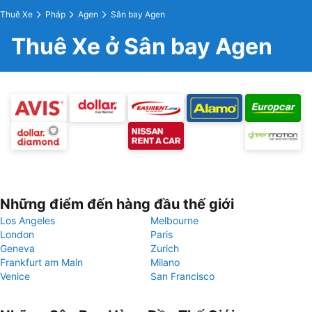
Thuê Xe
Pháp
Agen
Sân bay Agen
Thuê Xe ở Sân bay Agen
Những điểm đến hàng đầu thế giới
Los Angeles
Melbourne
London
Paris
Geneva
Zurich
Frankfurt am Main
Milano
Venice
San Francisco