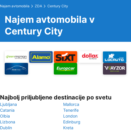
Najem avtomobila
ZDA
Century City
Najem avtomobila v
Century City
Najbolj priljubljene destinacije po svetu
Ljubljana
Mallorca
Catania
Tenerife
Olbia
London
Lizbona
Edinburg
Dublin
Kreta