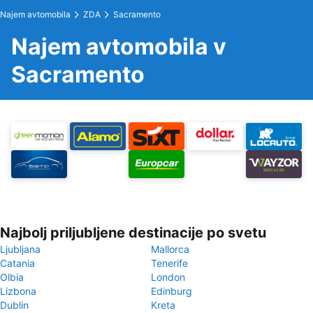
Najem avtomobila
ZDA
Sacramento
Najem avtomobila v
Sacramento
Najbolj priljubljene destinacije po svetu
Ljubljana
Mallorca
Catania
Tenerife
Olbia
London
Lizbona
Edinburg
Dublin
Kreta