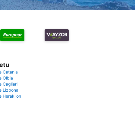
vetu
e Catania
e Olbia
e Cagliari
če Lizbona
e Heraklion