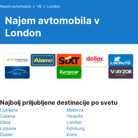
Najem avtomobila
VB
London
Najem avtomobila v
London
Najbolj priljubljene destinacije po svetu
Ljubljana
Mallorca
Catania
Tenerife
Olbia
London
Lizbona
Edinburg
Dublin
Kreta