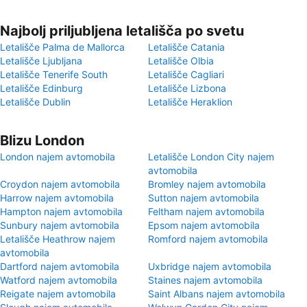
Najbolj priljubljena letališča po svetu
Letališče Palma de Mallorca
Letališče Catania
Letališče Ljubljana
Letališče Olbia
Letališče Tenerife South
Letališče Cagliari
Letališče Edinburg
Letališče Lizbona
Letališče Dublin
Letališče Heraklion
Blizu London
London najem avtomobila
Letališče London City najem
avtomobila
Croydon najem avtomobila
Bromley najem avtomobila
Harrow najem avtomobila
Sutton najem avtomobila
Hampton najem avtomobila
Feltham najem avtomobila
Sunbury najem avtomobila
Epsom najem avtomobila
Letališče Heathrow najem
Romford najem avtomobila
avtomobila
Dartford najem avtomobila
Uxbridge najem avtomobila
Watford najem avtomobila
Staines najem avtomobila
Reigate najem avtomobila
Saint Albans najem avtomobila