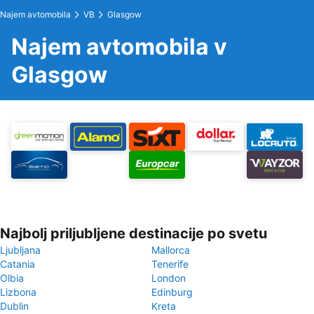
Najem avtomobila
VB
Glasgow
Najem avtomobila v
Glasgow
Najbolj priljubljene destinacije po svetu
Ljubljana
Mallorca
Catania
Tenerife
Olbia
London
Lizbona
Edinburg
Dublin
Kreta