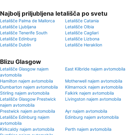
Najbolj priljubljena letališča po svetu
Letališče Palma de Mallorca
Letališče Catania
Letališče Ljubljana
Letališče Olbia
Letališče Tenerife South
Letališče Cagliari
Letališče Edinburg
Letališče Lizbona
Letališče Dublin
Letališče Heraklion
Blizu Glasgow
Letališče Glasgow najem
East Kilbride najem avtomobila
avtomobila
Hamilton najem avtomobila
Motherwell najem avtomobila
Dumbarton najem avtomobila
Kilmarnock najem avtomobila
Stirling najem avtomobila
Falkirk najem avtomobila
Letališče Glasgow Prestwick
Livingston najem avtomobila
najem avtomobila
Prestwick najem avtomobila
Ayr najem avtomobila
Letališče Edinburg najem
Edinburg najem avtomobila
avtomobila
Kirkcaldy najem avtomobila
Perth najem avtomobila